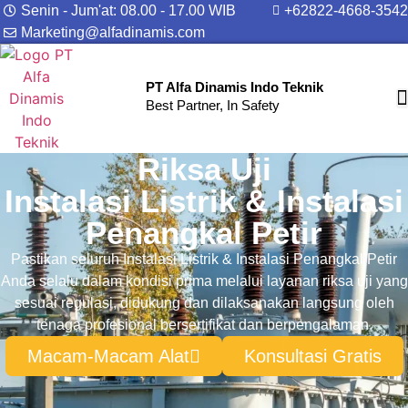
Senin - Jum'at: 08.00 - 17.00 WIB
+62822-4668-3542
Marketing@alfadinamis.com
PT Alfa Dinamis Indo Teknik
Best Partner, In Safety
Riksa Uji
Instalasi Listrik & Instalasi
Penangkal Petir
Pastikan seluruh Instalasi Listrik & Instalasi Penangkal Petir
Anda selalu dalam kondisi prima melalui layanan riksa uji yang
sesuai regulasi, didukung dan dilaksanakan langsung oleh
tenaga profesional bersertifikat dan berpengalaman.
Macam-Macam Alat
Konsultasi Gratis