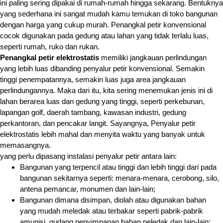
ini paling sering dipakai di rumah-rumah hingga sekarang. Bentuknya
yang sederhana ini sangat mudah kamu temukan di toko bangunan
dengan harga yang cukup murah. Penangkal petir konvensional
cocok digunakan pada gedung atau lahan yang tidak terlalu luas,
seperti rumah, ruko dan rukan.
Penangkal petir elektrostatis
memiliki jangkauan perlindungan
yang lebih luas dibanding penyalur petir konvensional. Semakin
tinggi penempatannya, semakin luas juga area jangkauan
perlindungannya. Maka dari itu, kita sering menemukan jenis ini di
lahan berarea luas dan gedung yang tinggi, seperti perkebunan,
lapangan golf, daerah tambang, kawasan industri, gedung
perkantoran, dan pencakar langit. Sayangnya, Penyalur petir
elektrostatis lebih mahal dan menyita waktu yang banyak untuk
memasangnya.
yang perlu dipasang instalasi penyalur petir antara lain:
Bangunan yang terpencil atau tinggi dan lebih tinggi dari pada
bangunan sekitarnya seperti: menara-menara, cerobong, silo,
antena pemancar, monumen dan lain-lain;
Bangunan dimana disimpan, diolah atau digunakan bahan
yang mudah meledak atau terbakar seperti pabrik-pabrik
amunisi, gudang penyimpanan bahan peledak dan lain-lain;