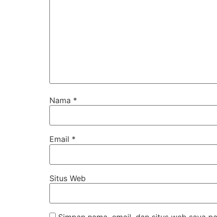
Nama
*
Email
*
Situs Web
Simpan nama, email, dan situs web saya pa