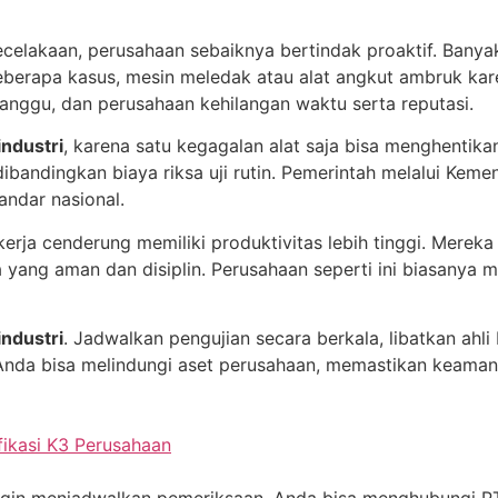
ecelakaan, perusahaan sebaiknya bertindak proaktif. Banya
eberapa kasus, mesin meledak atau alat angkut ambruk kare
ganggu, dan perusahaan kehilangan waktu serta reputasi.
industri
, karena satu kegagalan alat saja bisa menghentikan 
ibandingkan biaya riksa uji rutin. Pemerintah melalui Kem
andar nasional.
ja cenderung memiliki produktivitas lebih tinggi. Mereka 
a yang aman dan disiplin. Perusahaan seperti ini biasan
industri
. Jadwalkan pengujian secara berkala, libatkan ahli 
 Anda bisa melindungi aset perusahaan, memastikan keaman
fikasi K3 Perusahaan
u ingin menjadwalkan pemeriksaan, Anda bisa menghubungi