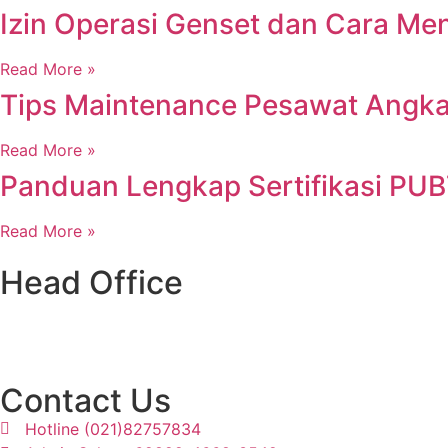
Izin Operasi Genset dan Cara M
Read More »
Tips Maintenance Pesawat Angka
Read More »
Panduan Lengkap Sertifikasi PU
Read More »
Head Office
Ruko Grand Galaxy, Jl. Raya Jatiasih Blok RSK 3 no.72 dan 
Contact Us
Hotline (021)82757834