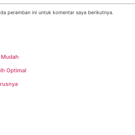
da peramban ini untuk komentar saya berikutnya.
n Mudah
ih Optimal
urusnya
76, Jaka Setia, Kec. Bekasi Selatan., Kota Bekasi, Jawa Bar