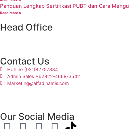
Panduan Lengkap Sertifikasi PUBT dan Cara Meng
Read More »
Head Office
Ruko Grand Galaxy, Jl. Raya Jatiasih Blok RSK 3 no.72 dan 
Contact Us
Hotline (021)82757834
Admin Sales +62822-4668-3542
Marketing@alfadinamis.com
Our Social Media