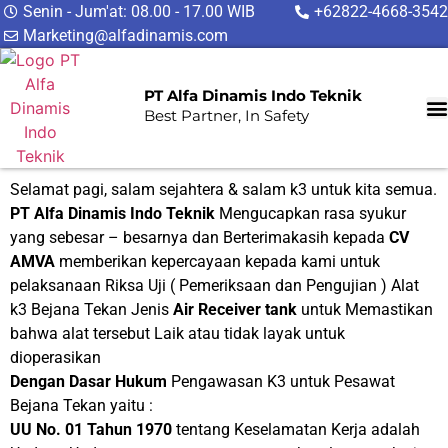
Senin - Jum'at: 08.00 - 17.00 WIB
+62822-4668-3542
Marketing@alfadinamis.com
PT Alfa Dinamis Indo Teknik
Best Partner, In Safety
Selamat pagi, salam sejahtera & salam k3 untuk kita semua.
PT Alfa Dinamis Indo Teknik
Mengucapkan rasa syukur
yang sebesar – besarnya dan Berterimakasih kepada
CV
AMVA
memberikan kepercayaan kepada kami untuk
pelaksanaan Riksa Uji ( Pemeriksaan dan Pengujian ) Alat
k3 Bejana Tekan Jenis
Air Receiver tank
untuk Memastikan
bahwa alat tersebut Laik atau tidak layak untuk
dioperasikan
Dengan
Dasar Hukum
Pengawasan K3 untuk Pesawat
Bejana Tekan yaitu :
UU No. 01 Tahun 1970
tentang Keselamatan Kerja adalah