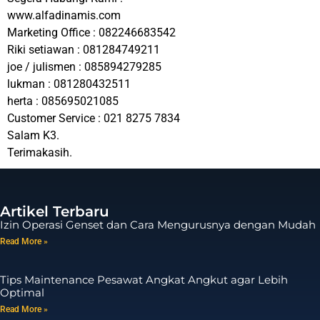
www.alfadinamis.com
Marketing Office : 082246683542
Riki setiawan : 081284749211
joe / julismen : 085894279285
lukman : 081280432511
herta : 085695021085
Customer Service : 021 8275 7834
Salam K3.
Terimakasih.
Artikel Terbaru
Izin Operasi Genset dan Cara Mengurusnya dengan Mudah
Read More »
Tips Maintenance Pesawat Angkat Angkut agar Lebih
Optimal
Read More »