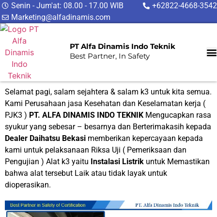
Senin - Jum'at: 08.00 - 17.00 WIB
+62822-4668-3542
Marketing@alfadinamis.com
PT Alfa Dinamis Indo Teknik
Best Partner, In Safety
Selamat pagi, salam sejahtera & salam k3 untuk kita semua.
Kami Perusahaan jasa Kesehatan dan Keselamatan kerja (
PJK3 )
PT. ALFA DINAMIS INDO TEKNIK
Mengucapkan rasa
syukur yang sebesar – besarnya dan Berterimakasih kepada
Dealer Daihatsu Bekasi
memberikan kepercayaan kepada
kami untuk pelaksanaan Riksa Uji ( Pemeriksaan dan
Pengujian ) Alat k3 yaitu
Instalasi Listrik
untuk Memastikan
bahwa alat tersebut Laik atau tidak layak untuk
dioperasikan.