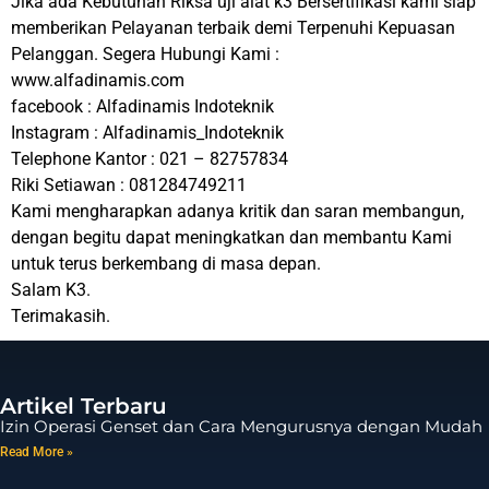
Jika ada Kebutuhan Riksa uji alat k3 Bersertifikasi kami siap
memberikan Pelayanan terbaik demi Terpenuhi Kepuasan
Pelanggan. Segera Hubungi Kami :
www.alfadinamis.com
facebook : Alfadinamis Indoteknik
Instagram : Alfadinamis_Indoteknik
Telephone Kantor : 021 – 82757834
Riki Setiawan : 081284749211
Kami mengharapkan adanya kritik dan saran membangun,
dengan begitu dapat meningkatkan dan membantu Kami
untuk terus berkembang di masa depan.
Salam K3.
Terimakasih.
Artikel Terbaru
Izin Operasi Genset dan Cara Mengurusnya dengan Mudah
Read More »