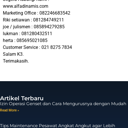
www.alfadinamis.com
Marketing Office : 082246683542
Riki setiawan : 081284749211
joe / julismen : 085894279285
lukman : 081280432511
herta : 085695021085
Customer Service : 021 8275 7834
Salam K3.
Terimakasih.
Artikel Terbaru
Izin Operasi Genset dan Cara Mengurusnya dengan Mudah
Read More »
Tips Maintenance Pesawat Angkat Angkut agar Lebih