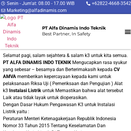
Senin - Jum'at: 08.00 - 17.00 WIB
+62822-4668-3542
Marketing@alfadinamis.com
PT Alfa Dinamis Indo Teknik
Best Partner, In Safety
Selamat pagi, salam sejahtera & salam k3 untuk kita semua.
PT ALFA DINAMIS INDO TEKNIK
Mengucapkan rasa syukur
yang sebesar – besarnya dan Berterimakasih kepada
CV
AMVA
memberikan kepercayaan kepada kami untuk
pelaksanaan Riksa Uji ( Pemeriksaan dan Pengujian ) Alat
k3
Instalasi Listrik
untuk Memastikan bahwa alat tersebut
Laik atau tidak layak untuk dioperasikan.
Dengan Dasar Hukum Pengawasan K3 untuk Instalasi
Listrik yaitu :
Peraturan Menteri Ketenagakerjaan Republik Indonesia
Nomor 33 Tahun 2015 Tentang Keselamatan Dan