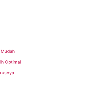
n Mudah
ih Optimal
urusnya
76, Jaka Setia, Kec. Bekasi Selatan., Kota Bekasi, Jawa Bar