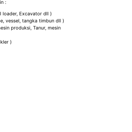
n :
 loader, Excavator dll )
, vessel, tangka timbun dll )
mesin produksi, Tanur, mesin
kler )