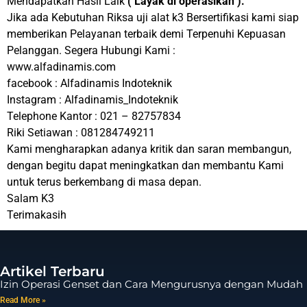
Mendapatkan Hasil Laik
( Layak di operasikan ).
Jika ada Kebutuhan Riksa uji alat k3 Bersertifikasi kami siap
memberikan Pelayanan terbaik demi Terpenuhi Kepuasan
Pelanggan. Segera Hubungi Kami :
www.alfadinamis.com
facebook : Alfadinamis Indoteknik
Instagram : Alfadinamis_Indoteknik
Telephone Kantor : 021 – 82757834
Riki Setiawan : 081284749211
Kami mengharapkan adanya kritik dan saran membangun,
dengan begitu dapat meningkatkan dan membantu Kami
untuk terus berkembang di masa depan.
Salam K3
Terimakasih
Artikel Terbaru
Izin Operasi Genset dan Cara Mengurusnya dengan Mudah
Read More »