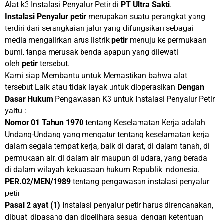
Alat k3 Instalasi Penyalur Petir di
PT
Ultra Sakti
.
Instalasi Penyalur
petir
merupakan suatu perangkat yang
terdiri dari serangkaian jalur yang difungsikan sebagai
media mengalirkan arus listrik
petir
menuju ke permukaan
bumi, tanpa merusak benda apapun yang dilewati
oleh
petir
tersebut.
Kami siap Membantu untuk Memastikan bahwa alat
tersebut Laik atau tidak layak untuk dioperasikan
Dengan
Dasar Hukum
Pengawasan K3 untuk Instalasi Penyalur Petir
yaitu :
Nomor 01 Tahun 1970
tentang Keselamatan Kerja adalah
Undang-Undang yang mengatur tentang keselamatan kerja
dalam segala tempat kerja, baik di darat, di dalam tanah, di
permukaan air, di dalam air maupun di udara, yang berada
di dalam wilayah kekuasaan hukum Republik Indonesia.
PER.02/MEN/1989
tentang pengawasan instalasi penyalur
petir
Pasal 2
ayat
(1)
Instalasi penyalur petir harus direncanakan,
dibuat, dipasang dan dipelihara sesuai dengan ketentuan