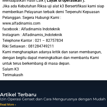
Mendapatkan Hasil Laik
( Layak di operasikan ).
Jika ada Kebutuhan Riksa uji alat k3 Bersertifikasi kami siap
memberikan Pelayanan terbaik demi Terpenuhi Kepuasan
Pelanggan. Segera Hubungi Kami :
www.alfadinamis.com
facebook : Alfadinamis Indoteknik
Instagram : Alfadinamis_Indoteknik
Telephone Kantor : 021 – 82757834
Riki Setiawan : 081284749211
Kami mengharapkan adanya kritik dan saran membangun,
dengan begitu dapat meningkatkan dan membantu Kami
untuk terus berkembang di masa depan.
Salam K3
Terimakasih
Artikel Terbaru
Izin Operasi Genset dan Cara Mengurusnya dengan Mudah
Read More »