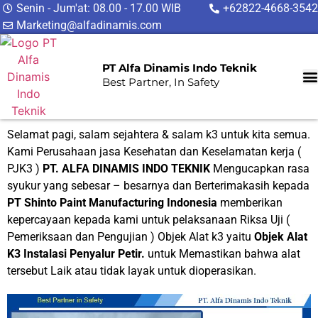
Senin - Jum'at: 08.00 - 17.00 WIB
+62822-4668-3542
Marketing@alfadinamis.com
PT Alfa Dinamis Indo Teknik
Best Partner, In Safety
Selamat pagi, salam sejahtera & salam k3 untuk kita semua.
Kami Perusahaan jasa Kesehatan dan Keselamatan kerja (
PJK3 )
PT. ALFA DINAMIS INDO TEKNIK
Mengucapkan rasa
syukur yang sebesar – besarnya dan Berterimakasih kepada
PT
Shinto Paint Manufacturing Indonesia
memberikan
kepercayaan kepada kami untuk pelaksanaan Riksa Uji (
Pemeriksaan dan Pengujian ) Objek Alat k3 yaitu
Objek Alat
K3 Instalasi Penyalur Petir.
untuk Memastikan bahwa alat
tersebut Laik atau tidak layak untuk dioperasikan.