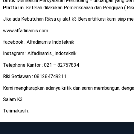
Untuk Memenuhi Persyaratan Perundang – undangan yang berl
Platform
. Setelah dilakukan Pemeriksaaan dan Pengujian ( Rik
Jika ada Kebutuhan Riksa uji alat k3 Bersertifikasi kami siap
www.alfadinamis.com
facebook : Alfadinamis Indoteknik
Instagram : Alfadinamis_Indoteknik
Telephone Kantor : 021 – 82757834
Riki Setiawan : 081284749211
Kami mengharapkan adanya kritik dan saran membangun, deng
Salam K3.
Terimakasih.