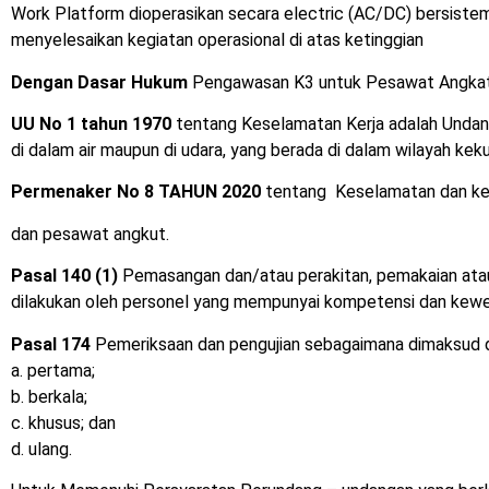
Work Platform dioperasikan secara electric (AC/DC) bersiste
menyelesaikan kegiatan operasional di atas ketinggian
Dengan
Dasar Hukum
Pengawasan K3 untuk Pesawat Angkat 
UU
No
1 tahun 1970
tentang Keselamatan Kerja adalah Undang-
di dalam air maupun di udara, yang berada di dalam wilayah ke
Permenaker No
8 TAHUN 2020
tentang Keselamatan dan ke
dan pesawat angkut.
Pasal 140
(1)
Pemasangan dan/atau perakitan, pemakaian atau 
dilakukan oleh personel yang mempunyai kompetensi dan kew
Pasal 174
Pemeriksaan dan pengujian sebagaimana dimaksud da
a. pertama;
b. berkala;
c. khusus; dan
d. ulang.