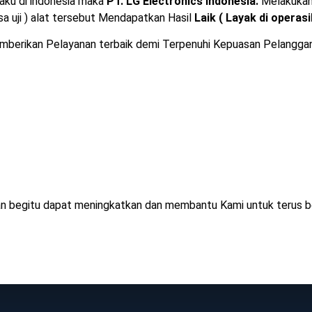
aku di indonesia maka
PT.
LG Electronics Indonesia
.
Melakukan
sa uji ) alat tersebut Mendapatkan Hasil
Laik ( Layak di operasi
 memberikan Pelayanan terbaik demi Terpenuhi Kepuasan Pelangga
an begitu dapat meningkatkan dan membantu Kami untuk terus 