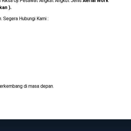
 Riksa Uji Pesawat Angkat Angkut Jenis
Aerial Work
kan ).
n. Segera Hubungi Kami :
berkembang di masa depan.