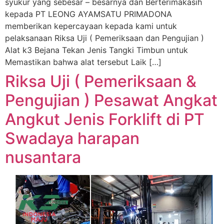
syukur yang sebesar – besarnya dan Berterimakasih
kepada PT LEONG AYAMSATU PRIMADONA
memberikan kepercayaan kepada kami untuk
pelaksanaan Riksa Uji ( Pemeriksaan dan Pengujian )
Alat k3 Bejana Tekan Jenis Tangki Timbun untuk
Memastikan bahwa alat tersebut Laik […]
Riksa Uji ( Pemeriksaan &
Pengujian ) Pesawat Angkat
Angkut Jenis Forklift di PT
Swadaya harapan
nusantara