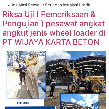
Instalasi Penyalur Petir dan Instalasi Listrik
Riksa Uji ( Pemeriksaan &
Pengujian ) pesawat angkat
angkut jenis wheel loader di
PT WIJAYA KARTA BETON