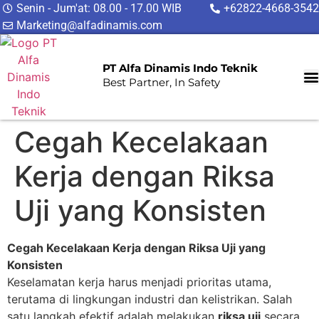
Senin - Jum'at: 08.00 - 17.00 WIB
+62822-4668-3542
Marketing@alfadinamis.com
PT Alfa Dinamis Indo Teknik
Best Partner, In Safety
Cegah Kecelakaan
Kerja dengan Riksa
Uji yang Konsisten
Cegah Kecelakaan Kerja dengan Riksa Uji yang
Konsisten
Keselamatan kerja harus menjadi prioritas utama,
terutama di lingkungan industri dan kelistrikan. Salah
satu langkah efektif adalah melakukan
riksa uji
secara