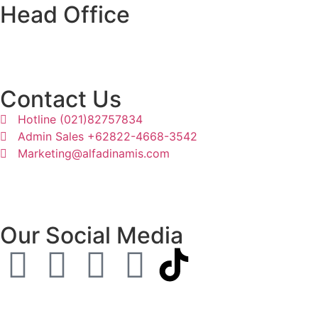
Head Office
Ruko Grand Galaxy, Jl. Raya Jatiasih Blok RSK 3 no.72 dan 
Contact Us
Hotline (021)82757834
Admin Sales +62822-4668-3542
Marketing@alfadinamis.com
Our Social Media