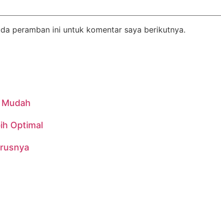
da peramban ini untuk komentar saya berikutnya.
n Mudah
ih Optimal
urusnya
76, Jaka Setia, Kec. Bekasi Selatan., Kota Bekasi, Jawa Bar