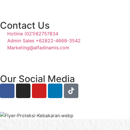
Ruko Grand Galaxy, Jl. Raya Jatiasih Blok RSK 3 no.72 dan 
Contact Us
Hotline (021)82757834
Admin Sales +62822-4668-3542
Marketing@alfadinamis.com
Our Social Media