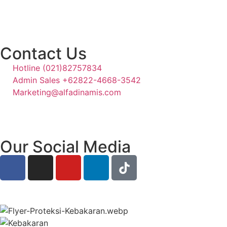
Ruko Grand Galaxy, Jl. Raya Jatiasih Blok RSK 3 no.72 dan 
Contact Us
Hotline (021)82757834
Admin Sales +62822-4668-3542
Marketing@alfadinamis.com
Our Social Media