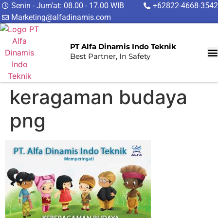
Senin - Jum'at: 08.00 - 17.00 WIB
+62822-4668-3542
Marketing@alfadinamis.com
PT Alfa Dinamis Indo Teknik
Best Partner, In Safety
keragaman budaya
png