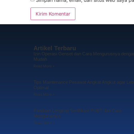
Artikel Terbaru
Izin Operasi Genset dan Cara Mengurusnya denga
Mudah
Read More »
Tips Maintenance Pesawat Angkat Angkut agar Leb
Optimal
Read More »
Panduan Lengkap Sertifikasi PUBT dan Cara
Mengurusnya
Read More »