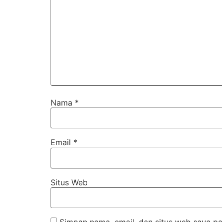
Nama
*
Email
*
Situs Web
Simpan nama, email, dan situs web saya pa